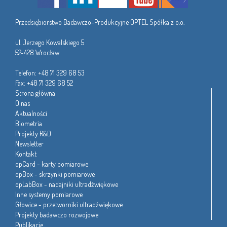
Przedsiębiorstwo Badawczo-Produkcyjne OPTEL Spółka z o.o.
ul. Jerzego Kowalskiego 5
52-428 Wrocław
Telefon: +48 71 329 68 53
Fax: +48 71 329 68 52
Strona główna
O nas
Aktualności
Biometria
Projekty R&D
Newsletter
Kontakt
opCard - karty pomiarowe
opBox - skrzynki pomiarowe
opLabBox - nadajniki ultradźwiękowe
Inne systemy pomiarowe
Głowice - przetworniki ultradźwiękowe
Projekty badawczo rozwojowe
Publikacje